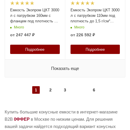
Емкость Экопром ЦКТ 3000
Емкость Экопром ЦКТ 3000
л с патрубком 160мм с
л с патрубком 110мм под
фланцем под плотность до
плотность до 1,5 г/см³
1,5 г/см³ белая в обрешетке
белая в обрешетке с
Много
Много
с лестницей
лестницей
от
247 447 ₽
от
226 592 ₽
Подробнее
Подробнее
Показать еще
1
2
3
6
Купить большие конусные емкости в интернет-магазине
B2B
0ФФЕР
в Москве по низким ценам. Для решения
вашей задачи найдется подходящий вариант конусных