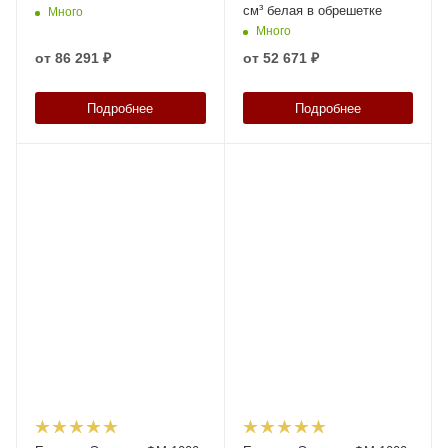
см³ белая в обрешетке
Много
Много
от
86 291 ₽
от
52 671 ₽
Подробнее
Подробнее