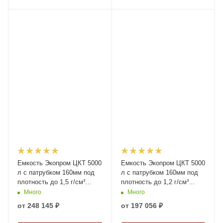
Емкость Экопром ЦКТ 5000
Емкость Экопром ЦКТ 5000
л с патрубком 160мм под
л с патрубком 160мм под
плотность до 1,5 г/см³
плотность до 1,2 г/см³
белая в обрешетке New
белая в обрешетке New
Много
Много
(разборной)
(разборной)
от
248 145 ₽
от
197 056 ₽