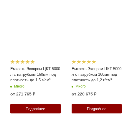
Емкость Экопром ЦКТ 5000
Емкость Экопром ЦКТ 5000
л с патрубком 160мм под
л с патрубком 160мм под
плотность до 1,5 г/см³
плотность до 1,2 г/см³
белая в обрешетке New
белая в обрешетке New
Много
Много
(разборной) с лестницей
(разборной) с лестницей
от
271 765 ₽
от
220 675 ₽
Подробнее
Подробнее