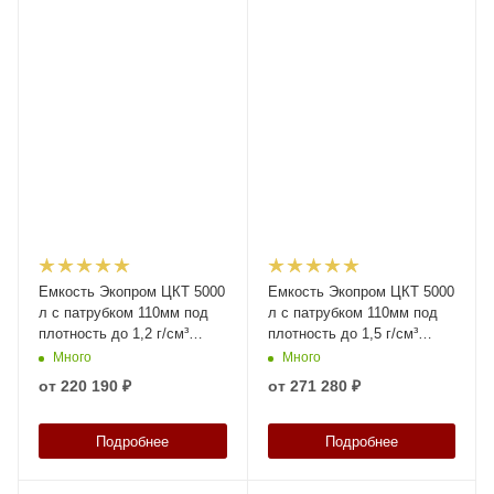
Емкость Экопром ЦКТ 5000
Емкость Экопром ЦКТ 5000
л с патрубком 110мм под
л с патрубком 110мм под
плотность до 1,2 г/см³
плотность до 1,5 г/см³
белая в обрешетке New
белая в обрешетке New
Много
Много
(разборной) с лестницей
(разборной) с лестницей
от
220 190 ₽
от
271 280 ₽
Подробнее
Подробнее