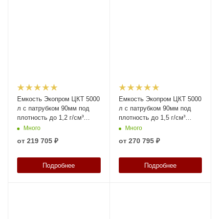
Емкость Экопром ЦКТ 5000
Емкость Экопром ЦКТ 5000
л с патрубком 90мм под
л с патрубком 90мм под
плотность до 1,2 г/см³
плотность до 1,5 г/см³
белая в обрешетке New
белая в обрешетке New
Много
Много
(разборной) с лестницей
(разборной) с лестницей
от
219 705 ₽
от
270 795 ₽
Подробнее
Подробнее