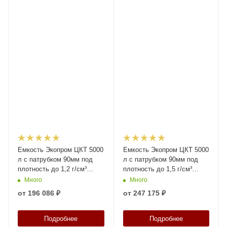
Емкость Экопром ЦКТ 5000
Емкость Экопром ЦКТ 5000
л с патрубком 90мм под
л с патрубком 90мм под
плотность до 1,2 г/см³
плотность до 1,5 г/см³
белая в обрешетке New
белая в обрешетке New
Много
Много
(разборной)
(разборной)
от
196 086 ₽
от
247 175 ₽
Подробнее
Подробнее