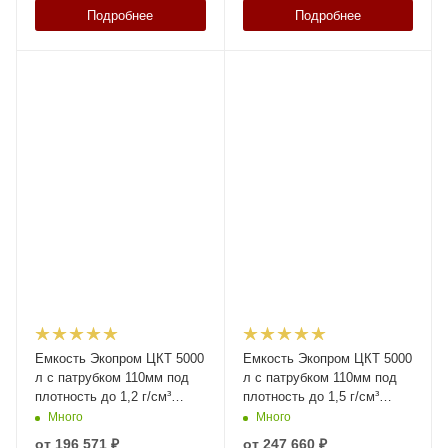
Подробнее
Подробнее
Емкость Экопром ЦКТ 5000
Емкость Экопром ЦКТ 5000
л с патрубком 110мм под
л с патрубком 110мм под
плотность до 1,2 г/см³
плотность до 1,5 г/см³
белая в обрешетке New
белая в обрешетке New
Много
Много
(разборной)
(разборной)
от
196 571 ₽
от
247 660 ₽