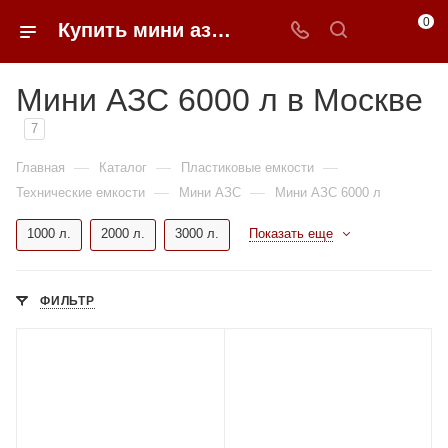
0
Купить мини азс 6000 литров в Москве
Мини АЗС 6000 л в Москве
7
—
—
—
Главная
Каталог
Пластиковые емкости
—
—
Технические емкости
Мини АЗС
Мини АЗС 6000 л
1000 л.
2000 л.
3000 л.
Показать еще
ФИЛЬТР