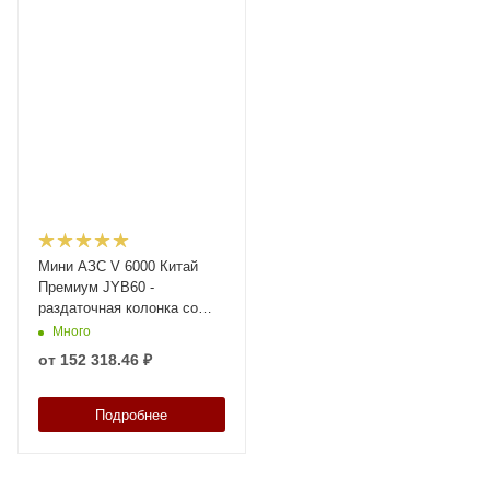
Мини АЗС V 6000 Китай
Премиум JYB60 -
раздаточная колонка со
счетчиком Синий
Много
от
152 318.46 ₽
Подробнее