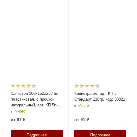
Канистра 180х152х238 5л.
Канистра 5л, арт. КП 5
пластиковая, с пробкой
Стандарт 210гр, код: 30021
натуральный, арт. КП 5п-1,
Много
код: 21120
Много
от
87 ₽
от
91 ₽
Подробнее
Подробнее