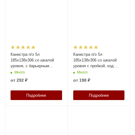
Канистра п/э 5л
Канистра п/э 5л
185х138х306 со шкалой
185х138х306 со шкалой
уровня, с барьерным
уровня с пробкой, код:
слоем, с пробкой, код:
39158
Много
Много
39159
от
292 ₽
от
198 ₽
Подробнее
Подробнее