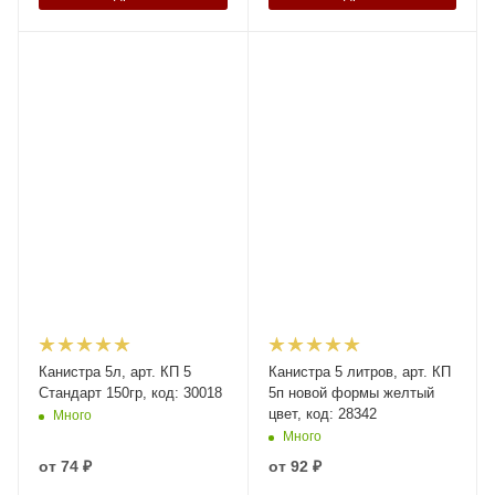
Канистра 5л, арт. КП 5
Канистра 5 литров, арт. КП
Стандарт 150гр, код: 30018
5п новой формы желтый
цвет, код: 28342
Много
Много
от
74 ₽
от
92 ₽