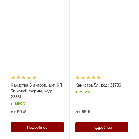
Канистра 5 литров, арт. КП
Канистра 5л, код: 31736
5п новой формы, код:
Много
23881
Много
от
90 ₽
от
99 ₽
Подробнее
Подробнее