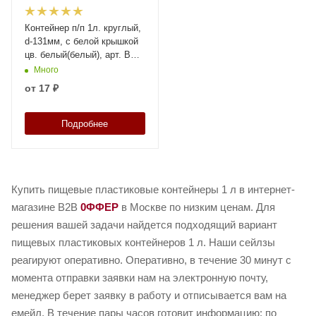
Контейнер п/п 1л. круглый,
d-131мм, с белой крышкой
цв. белый(белый), арт. ВП 1
d-131 мм (В) белый с
Много
ручкой, код: 30057
от
17 ₽
Подробнее
Купить пищевые пластиковые контейнеры 1 л в интернет-
магазине B2B
0ФФЕР
в Москве по низким ценам. Для
решения вашей задачи найдется подходящий вариант
пищевых пластиковых контейнеров 1 л. Наши сейлзы
реагируют оперативно. Оперативно, в течение 30 минут с
момента отправки заявки нам на электронную почту,
менеджер берет заявку в работу и отписывается вам на
емейл. В течение пары часов готовит информацию: по