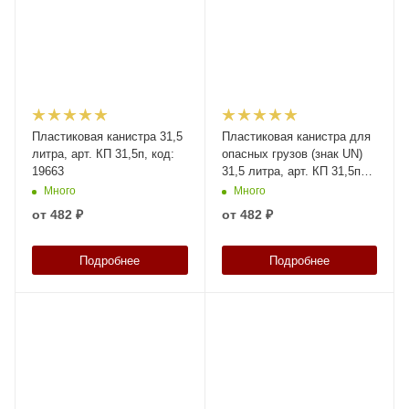
Пластиковая канистра 31,5
Пластиковая канистра для
литра, арт. КП 31,5п, код:
опасных грузов (знак UN)
19663
31,5 литра, арт. КП 31,5п
UN, код: 20816
Много
Много
от
482 ₽
от
482 ₽
Подробнее
Подробнее