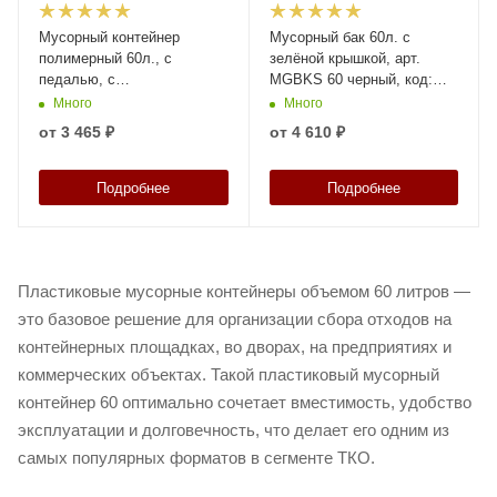
Мусорный контейнер
Мусорный бак 60л. с
полимерный 60л., с
зелёной крышкой, арт.
педалью, с
MGBKS 60 черный, код:
пакетодержателем, код:
26889
Много
Много
37807
от
3 465 ₽
от
4 610 ₽
Подробнее
Подробнее
Пластиковые мусорные контейнеры объемом 60 литров —
это базовое решение для организации сбора отходов на
контейнерных площадках, во дворах, на предприятиях и
коммерческих объектах. Такой пластиковый мусорный
контейнер 60 оптимально сочетает вместимость, удобство
эксплуатации и долговечность, что делает его одним из
самых популярных форматов в сегменте ТКО.