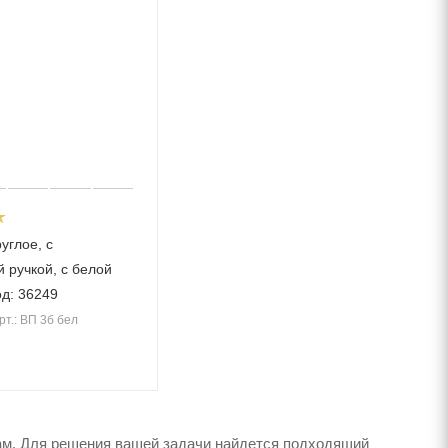
углое, с
 ручкой, с белой
од: 36249
рт.: ВП 3б бел
ам. Для решения вашей задачи найдется подходящий