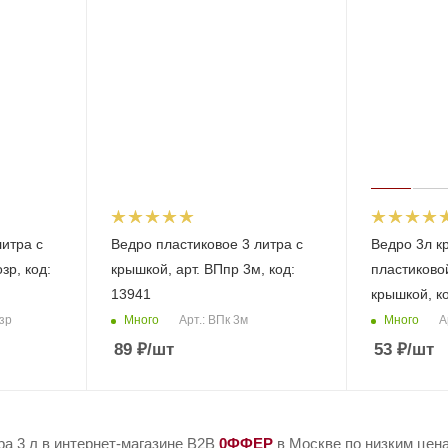
литра с
Ведро пластиковое 3 литра с
Ведро 3л кр
зр, код:
крышкой, арт. ВПпр 3м, код:
пластиковой
13941
крышкой, к
Много
Много
озр
Арт.: ВПк 3м
А
89
₽
/шт
53
₽
/шт
а 3 л в интернет-магазине B2B
0ФФЕР
в Москве по низким цен