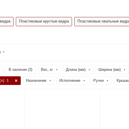
 ведра
Пластиковые круглые ведра
Пластиковые овальные ведр
)
В наличии (
3
)
Вес, кг
Длина (мм)
Ширина (мм)
(л)
: 1
Назначение
Исполнение
Ручки
Крышк