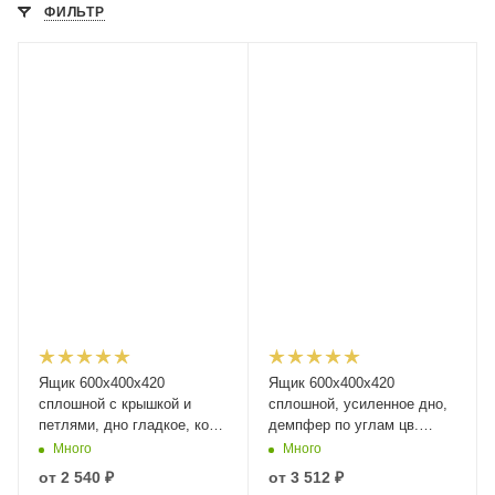
ФИЛЬТР
Ящик 600х400х420
Ящик 600х400х420
сплошной с крышкой и
сплошной, усиленное дно,
петлями, дно гладкое, код:
демпфер по углам цв.
38844
серый, код: 40205
Много
Много
от
2 540 ₽
от
3 512 ₽