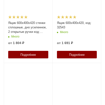
Ящик 600х400х420 стенки
Ящик 600x400x420, код:
сплошные, дно усиленное,
32543
2 открытые ручки код:
Много
32546
Много
от
1 804 ₽
от
1 691 ₽
Подробнее
Подробнее