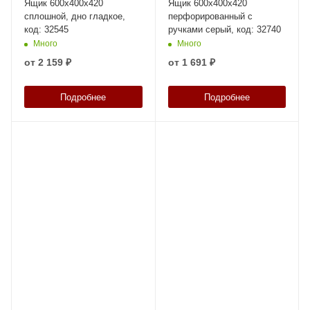
Ящик 600х400х420
Ящик 600x400x420
сплошной, дно гладкое,
перфорированный с
код: 32545
ручками серый, код: 32740
Много
Много
от
2 159 ₽
от
1 691 ₽
Подробнее
Подробнее