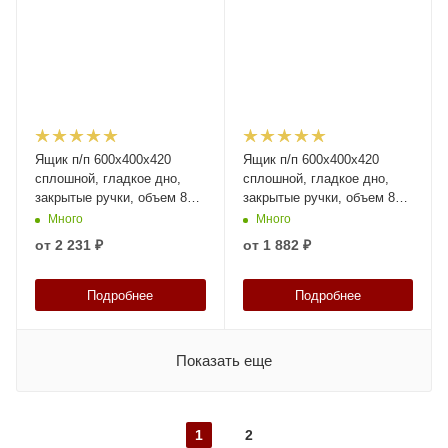
Ящик п/п 600х400х420
Ящик п/п 600х400х420
сплошной, гладкое дно,
сплошной, гладкое дно,
закрытые ручки, объем 85,
закрытые ручки, объем 85,
серый, код:27441
чёрный, код:27440
Много
Много
от
2 231 ₽
от
1 882 ₽
Подробнее
Подробнее
Показать еще
1
2