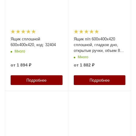
Ящик сплошной
Ящик п/п 600х400х420
600x400x420, код: 32404
сплошной, гладкое дно,
открытые ручки, объем 85,
Много
чёрный, код:27442
Много
от
1 894 ₽
от
1 882 ₽
Подробнее
Подробнее