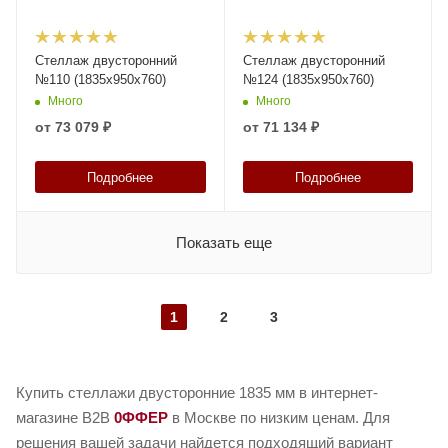
Стеллаж двусторонний
Стеллаж двусторонний
№110 (1835х950х760)
№124 (1835х950х760)
Много
Много
от
73 079 ₽
от
71 134 ₽
Подробнее
Подробнее
Показать еще
1
2
3
Купить стеллажи двусторонние 1835 мм в интернет-
магазине B2B
0ФФЕР
в Москве по низким ценам. Для
решения вашей задачи найдется подходящий вариант