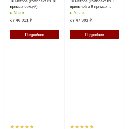
10 метров (комплект из 10
10 метров (комплект из 1
прямых секций)
приемной и 9 прямых
секций)
Много
Много
от
46 311 ₽
от
47 301 ₽
Подробнее
Подробнее