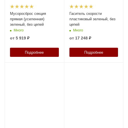
Мусоросброс секция
Гаситель скорости
прямая (усиленная)
пластиковый зеленый, без
зеленый, без цепей
цепей
Много
Много
от
5 919 ₽
от
17 248 ₽
Подробнее
Подробнее