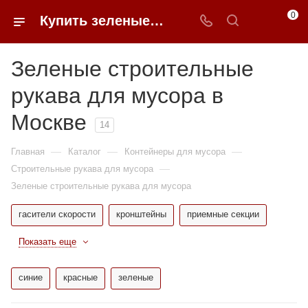
0
Купить зеленые строительные рукава для мусора в Москве | 0FFER
Зеленые строительные
рукава для мусора в
Москве
14
—
—
—
Главная
Каталог
Контейнеры для мусора
—
Строительные рукава для мусора
Зеленые строительные рукава для мусора
гасители скорости
кронштейны
приемные секции
Показать еще
синие
красные
зеленые