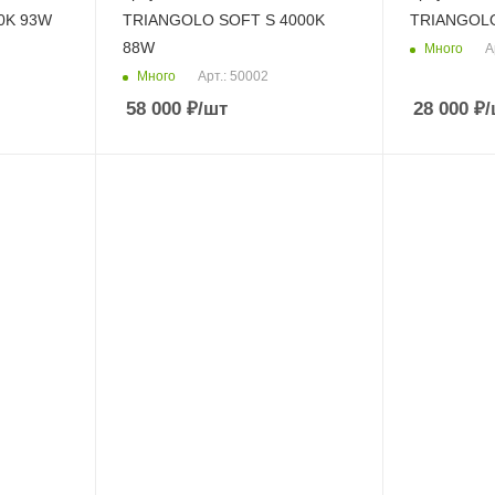
0K 93W
TRIANGOLO SOFT S 4000K
TRIANGOLO
88W
Много
А
Много
Арт.: 50002
58 000
₽
/шт
28 000
₽
/