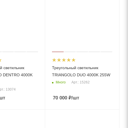
й светильник
Треугольный светильник
O DENTRO 4000K
TRIANGOLO DUО 4000K 255W
Много
Арт.: 15262
рт.: 13074
шт
70 000
₽
/шт