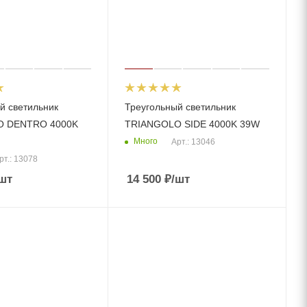
й светильник
Треугольный светильник
O DENTRO 4000K
TRIANGOLO SIDE 4000K 39W
Много
Арт.: 13046
рт.: 13078
шт
14 500
₽
/шт