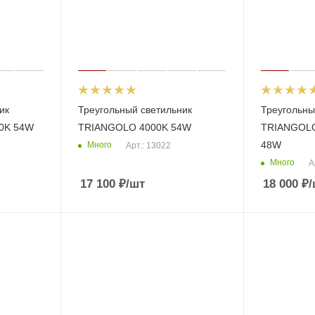
ик
Треугольный светильник
Треугольны
0K 54W
TRIANGOLO 4000K 54W
TRIANGOL
48W
Много
Арт.: 13022
Много
А
17 100
₽
/шт
18 000
₽
/