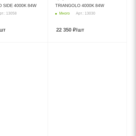
 SIDE 4000K 84W
TRIANGOLO 4000K 84W
Много
рт.: 13058
Арт.: 13030
шт
22 350
₽
/шт