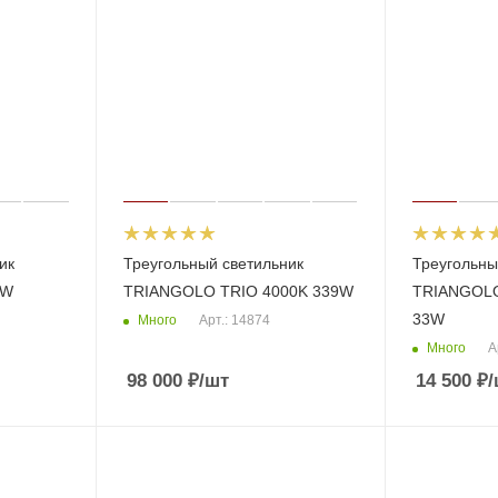
ик
Треугольный светильник
Треугольны
9W
TRIANGOLO TRIO 4000K 339W
TRIANGOL
33W
Много
Арт.: 14874
Много
А
98 000
₽
/шт
14 500
₽
/