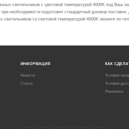
зных светильников с цветовой температурой 4000K под Ваш зап
 при необходимости подготовит стандартный договор поставки. 
ых светильников со световой температурой 4000K звоните по т
ИНФОРМАЦИЯ
КАК СДЕЛА
Новости
Условия опл
Статьи
Условия дост
Реквизиты