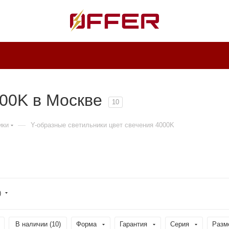
00K в Москве
10
—
ики
Y-образные светильники цвет свечения 4000K
)
В наличии (
10
)
Форма
Гарантия
Серия
Разм