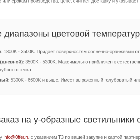
или срокам производства, цене, считает доставку и указывает 
 диапазоны цветовой температур
й
: 1800K - 3500K. Придаёт поверхностям солнечно-оранжевый от
(дневной)
: 3500K - 5300K. Максимально приближен к естестве
лубого оттенка
лый
: 5300K - 6600K и выше. Имеет выраженный голубоватый ил
заказ на y-образные светильники
ту
info@0ffer.ru
с указанием ТЗ по вашей закупке и картой партн