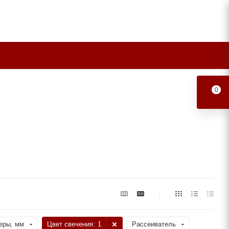
0
еры, мм
Цвет свечения
: 1
Рассеиватель