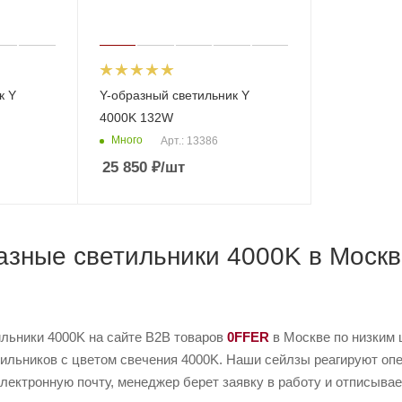
к Y
Y-образный светильник Y
4000K 132W
Много
Арт.: 13386
25 850
₽
/шт
азные светильники 4000K в Москв
ильники 4000K на сайте B2B товаров
0FFER
в Москве по низким 
ильников с цветом свечения 4000K. Наши сейлзы реагируют опе
электронную почту, менеджер берет заявку в работу и отписывае