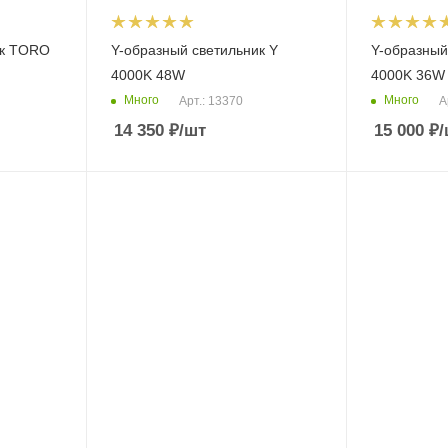
ик TORO
Y-образный светильник Y
Y-образный
4000K 48W
4000K 36W
Много
Много
Арт.: 13370
А
14 350
₽
/шт
15 000
₽
/