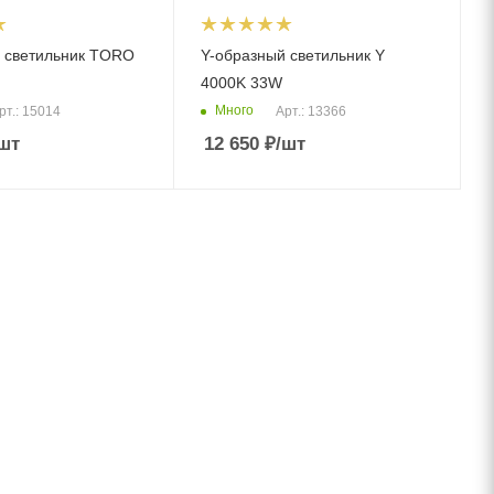
 светильник TORO
Y-образный светильник Y
4000K 33W
Много
рт.: 15014
Арт.: 13366
шт
12 650
₽
/шт