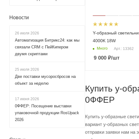
Новости
Y-образный светильни
26 июля 2026
Автоматизация Битрикс24: как мы
4000K 18W
связали CRM с ПейКипером
Много
Арт.: 13362
двумя скриптами
9 000
₽
/шт
25 июля 2026
Две поставки мусоросбросов на
объект за неделю
Купить y-обр
0ФФЕР
17 июня 2026
0ФФЕР: Посещение выставки
упаковочной продукции RosUpack
Купить y-образные свет
2026
вариант y-образных свет
отправки заявки нам на 