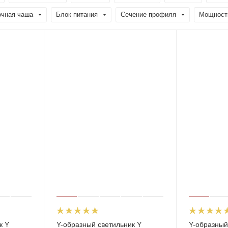
очная чаша
Блок питания
Сечение профиля
Мощност
к Y
Y-образный светильник Y
Y-образный