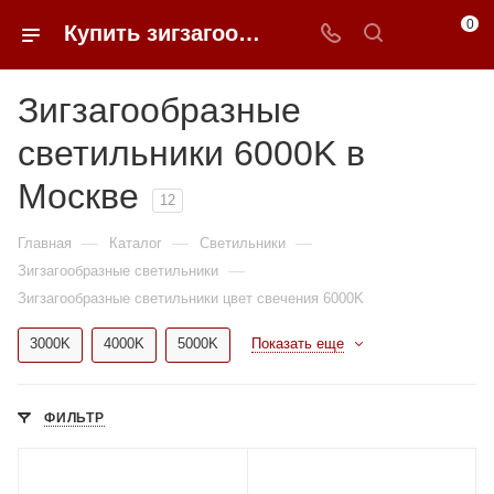
0
Купить зигзагообразные светильники 6000K недорого в Москве | 0FFER
Зигзагообразные
светильники 6000K в
Москве
12
—
—
—
Главная
Каталог
Светильники
—
Зигзагообразные светильники
Зигзагообразные светильники цвет свечения 6000K
3000K
4000K
5000K
Показать еще
ФИЛЬТР