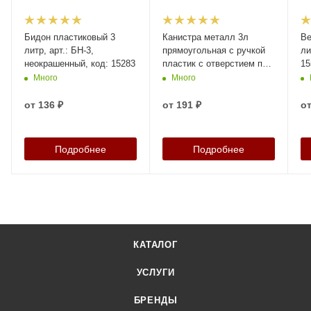
Бидон пластиковый 3
Канистра металл 3л
Ве
литр, арт.: БН-3,
прямоугольная с ручкой
ли
неокрашенный, код: 15283
пластик с отверстием под
15
берикап 42мм, арт. КМ-3н
Много
Много
без берикапа 42мм, код:
12903
от
136 ₽
от
191 ₽
о
Подробнее
Подробнее
КАТАЛОГ
УСЛУГИ
БРЕНДЫ