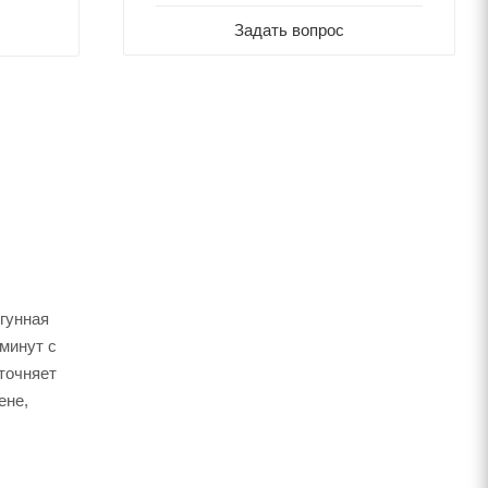
Задать вопрос
угунная
минут с
точняет
ене,