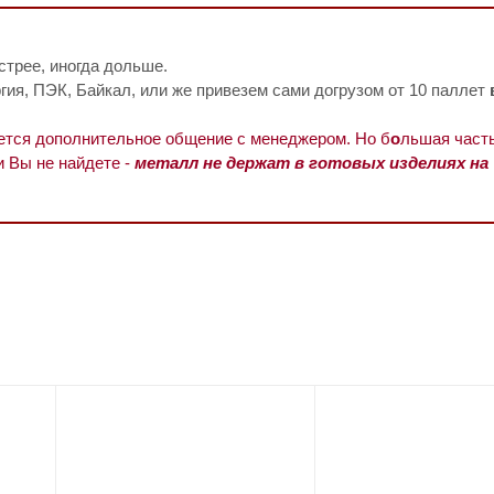
стрее, иногда дольше.
ия, ПЭК, Байкал, или же привезем сами догрузом от 10 паллет
уется дополнительное общение с менеджером. Но б
о
льшая часть
и Вы не найдете -
металл не держат в готовых изделиях на