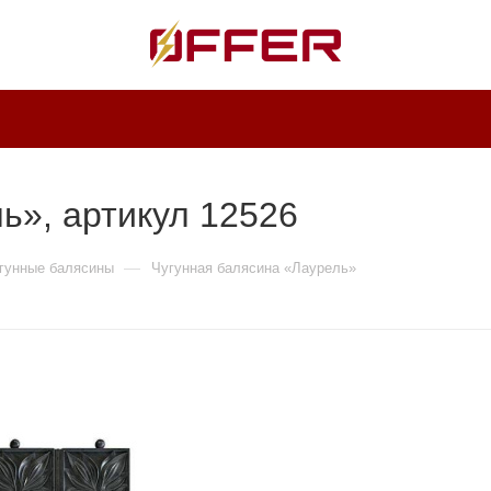
ь», артикул 12526
—
гунные балясины
Чугунная балясина «Лаурель»