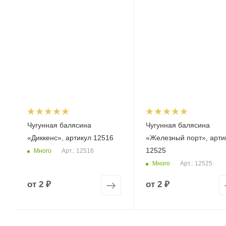
Чугунная балясина
Чугунная балясина
«Диккенс», артикул 12516
«Железный порт», арти
12525
Много
Арт.: 12516
Много
Арт.: 12525
от
2 ₽
от
2 ₽