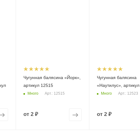
Чугунная балясина «Йорк»,
Чугунная балясина
кул
артикул 12515
«Наутилус», артикул
Много
Много
Арт.: 12515
Арт.: 12523
от
2 ₽
от
2 ₽