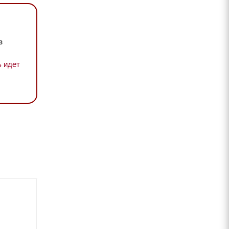
в
 идет