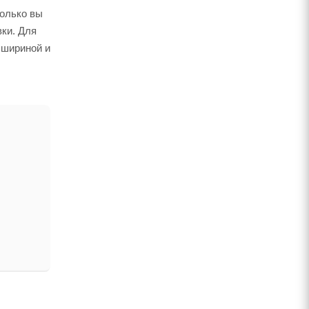
только вы
вки. Для
 шириной и