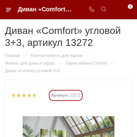
0
Диван «Comfort» угловой 3+3 купить в Москве от 165 281 ₽ - 0FFER
Диван «Comfort» угловой
3+3, артикул 13272
—
—
Главная
Уличная мебель для парков
—
—
Мебель для дома и террас
Серия мебели Comfort
Диван «Comfort» угловой 3+3
Артикул:
13272