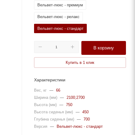
Вельвет-люкс - премиум
Вельвет-люкс - релакс
Вельвет-люкс - стандарт
В корзину
Купить в 1 клик
Характеристики
Вес, кг
—
66
Ширина (мм)
—
2100;2700
Высота (мм)
—
750
Высота сиденья (мм)
—
450
Глубина сиденья (мм)
—
700
Версия
—
Вельвет-люкс - стандарт