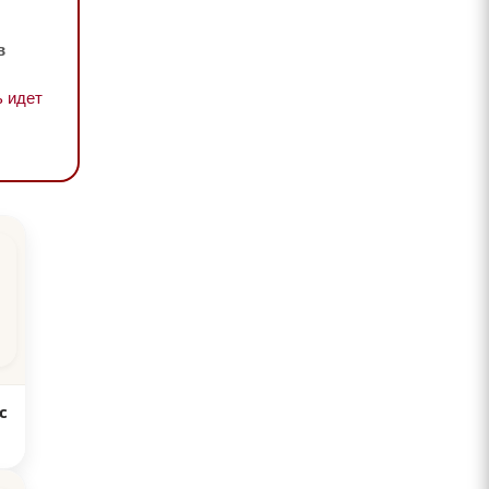
в
 идет
с