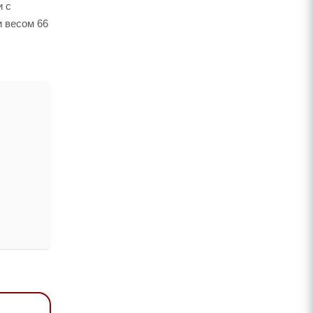
и с
и весом 66