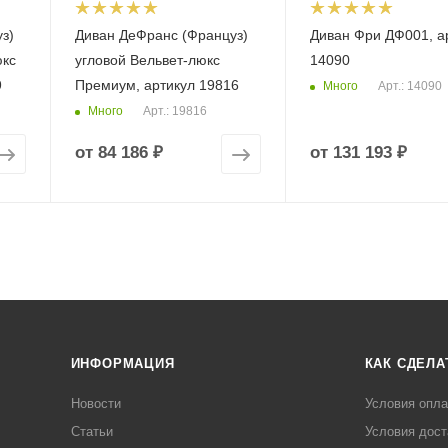
з)
Диван ДеФранс (Француз)
Диван Фри ДФ001, а
юкс
угловой Вельвет-люкс
14090
9
Премиум, артикул 19816
Много
Арт.: 14090
Много
Арт.: 19816
от
84 186 ₽
от
131 193 ₽
ИНФОРМАЦИЯ
КАК СДЕЛА
Новости
Условия опл
Статьи
Условия дост