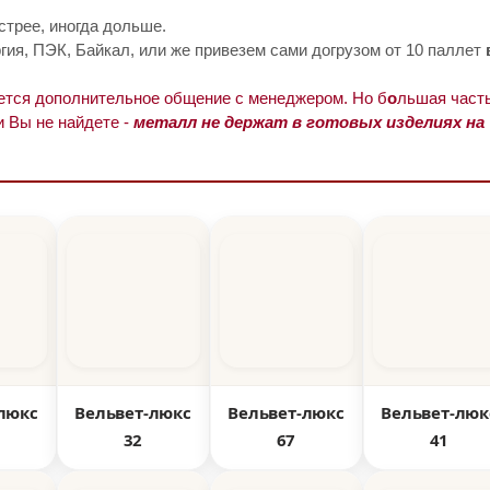
стрее, иногда дольше.
ия, ПЭК, Байкал, или же привезем сами догрузом от 10 паллет
уется дополнительное общение с менеджером. Но б
о
льшая часть
и Вы не найдете -
металл не держат в готовых изделиях на
люкс
Вельвет-люкс
Вельвет-люкс
Вельвет-люк
32
67
41