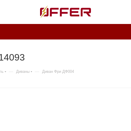
 14093
—
—
ль
Диваны
Диван Фри ДФ004