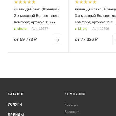
Диван ДеФранс (Француз)
Диван ДеФранс (Францу
2-х местный Вельвет-люкс
3-х местный Вельвет-л
Комфорт, артикул 19777
Комфорт, артикул 1979
Много
Много
Арт.: 19777
Арт.: 19799
от
59 773 ₽
от
77 326 ₽
КАТАЛОГ
КОМПАНИЯ
УСЛУГИ
Команда
Вакансии
БРЕНДЫ