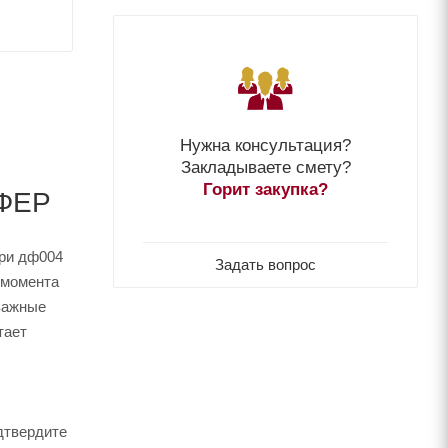
Нужна консультация?
Закладываете смету?
Горит закупка?
ФФЕР
фри дф004
Задать вопрос
 момента
 важные
тает
дтвердите