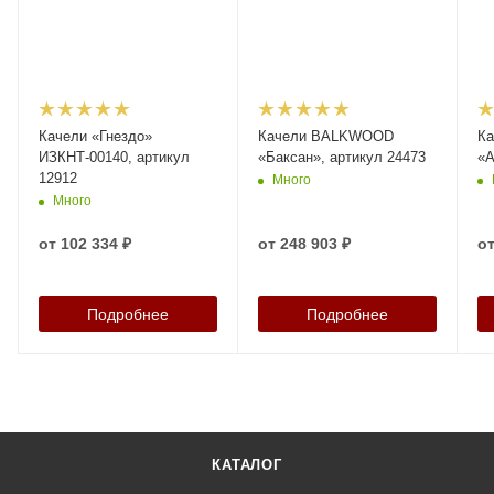
Качели «Гнездо»
Качели BALKWOOD
К
ИЗКНТ-00140, артикул
«Баксан», артикул 24473
«А
12912
Много
Много
от
102 334 ₽
от
248 903 ₽
о
Подробнее
Подробнее
КАТАЛОГ