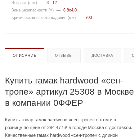
Возраст (лет)
—
3 - 12
Зона безопасности (м)
—
6,8x4,0
Критическая высота падения (мм)
—
700
ОПИСАНИЕ
ОТЗЫВЫ
ДОСТАВКА
ОП
Купить гамак hardwood «сен-
тропе» артикул 25308 в Москве
в компании 0ФФЕР
Купить товар гамак hardwood «сен-тропе» оптом и в
розницу по цене от 284 477 ₽ в городе Москва с доставкой.
Качественные гамак hardwood «сен-тропе» с длиной