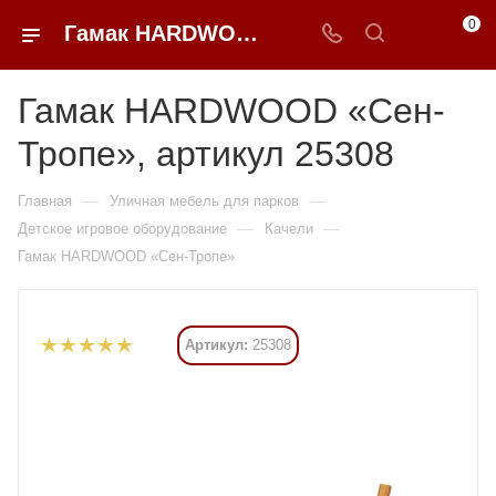
0
Гамак HARDWOOD «Сен-Тропе» купить в Москве от 258 615 ₽ - 0FFER
Гамак HARDWOOD «Сен-
Тропе», артикул 25308
—
—
Главная
Уличная мебель для парков
—
—
Детское игровое оборудование
Качели
Гамак HARDWOOD «Сен-Тропе»
Артикул:
25308