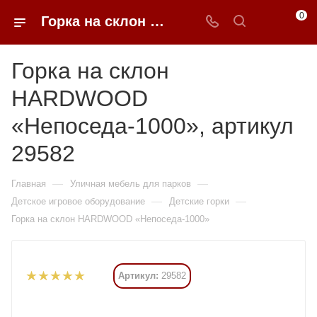
0
Горка на склон HARDWOOD «Непоседа-1000» купить в Москве от 331 695 ₽ - 0FFER
Горка на склон
HARDWOOD
«Непоседа-1000», артикул
29582
—
—
Главная
Уличная мебель для парков
—
—
Детское игровое оборудование
Детские горки
Горка на склон HARDWOOD «Непоседа-1000»
Артикул:
29582