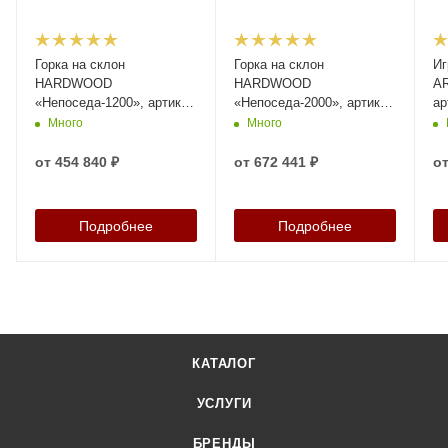
Горка на склон
Горка на склон
Иг
HARDWOOD
HARDWOOD
A
«Непоседа-1200», артикул
«Непоседа-2000», артикул
ар
27538
29584
Много
Много
от
454 840 ₽
от
672 441 ₽
о
Подробнее
Подробнее
КАТАЛОГ
УСЛУГИ
БРЕНДЫ