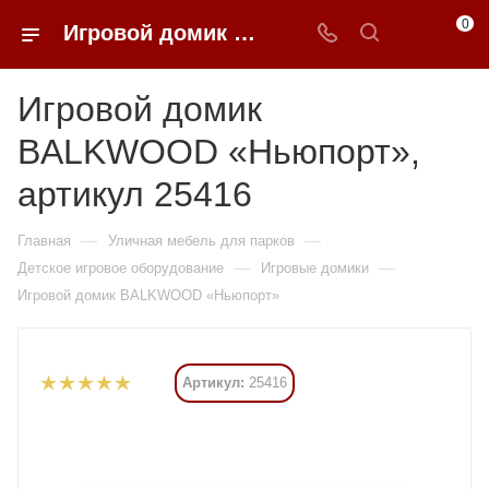
0
Игровой домик BALKWOOD «Ньюпорт» купить в Москве от 351 225 ₽ - 0FFER
Игровой домик
BALKWOOD «Ньюпорт»,
артикул 25416
—
—
Главная
Уличная мебель для парков
—
—
Детское игровое оборудование
Игровые домики
Игровой домик BALKWOOD «Ньюпорт»
Артикул:
25416