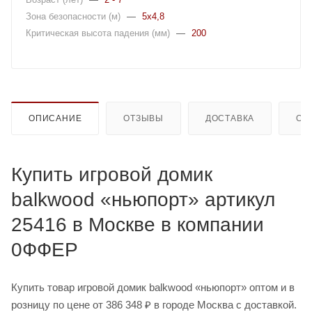
Зона безопасности (м)
—
5x4,8
Критическая высота падения (мм)
—
200
ОПИСАНИЕ
ОТЗЫВЫ
ДОСТАВКА
ОП
Купить игровой домик
balkwood «ньюпорт» артикул
25416 в Москве в компании
0ФФЕР
Купить товар игровой домик balkwood «ньюпорт» оптом и в
розницу по цене от 386 348 ₽ в городе Москва с доставкой.