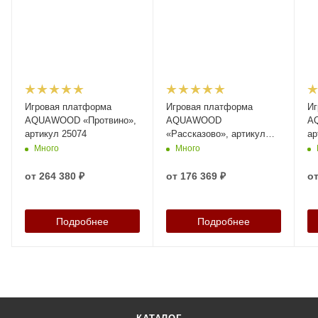
Игровая платформа
Игровая платформа
Иг
AQUAWOOD «Протвино»,
AQUAWOOD
A
артикул 25074
«Рассказово», артикул
ар
25064
Много
Много
от
264 380 ₽
от
176 369 ₽
о
Подробнее
Подробнее