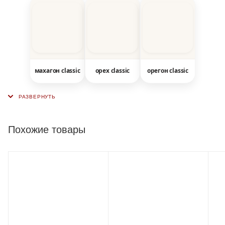
махагон classic
орех classic
орегон classic
Похожие товары