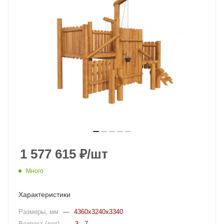
1 577 615
₽
/шт
Много
Характеристики
Размеры, мм
—
4360x3240x3340
Возраст (лет)
—
3 - 7