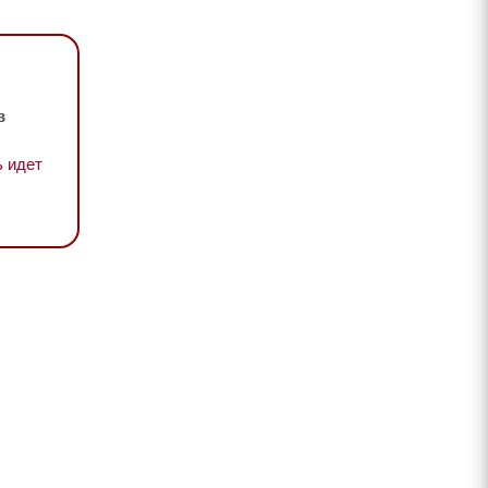
в
 идет