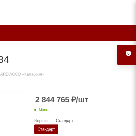
0
84
 HARDWOOD «Калабрия»
2 844 765
₽
/шт
Много
Версия
—
Стандарт
Стандарт