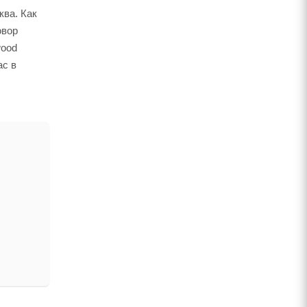
ква. Как
овор
wood
ас в