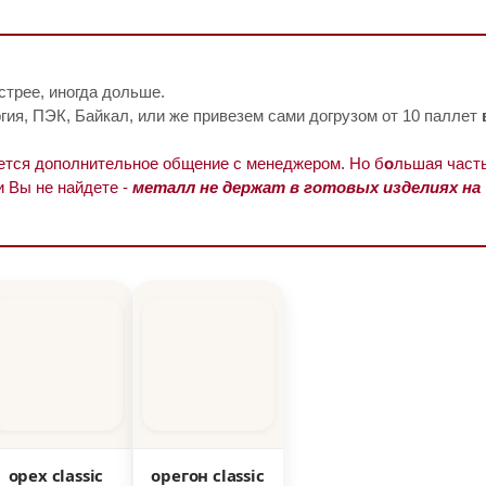
стрее, иногда дольше.
ия, ПЭК, Байкал, или же привезем сами догрузом от 10 паллет
уется дополнительное общение с менеджером. Но б
о
льшая часть
и Вы не найдете -
металл не держат в готовых изделиях на
орех classic
орегон classic