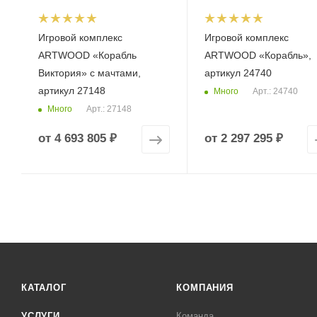
Игровой комплекс
Игровой комплекс
ARTWOOD «Корабль
ARTWOOD «Корабль»,
Виктория» с мачтами,
артикул 24740
артикул 27148
Много
Арт.: 24740
Много
Арт.: 27148
от
4 693 805 ₽
от
2 297 295 ₽
КАТАЛОГ
КОМПАНИЯ
УСЛУГИ
Команда