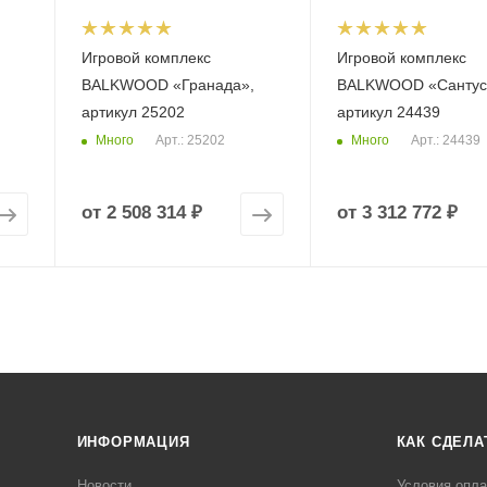
Игровой комплекс
Игровой комплекс
BALKWOOD «Гранада»,
BALKWOOD «Сантус
артикул 25202
артикул 24439
Много
Много
Арт.: 25202
Арт.: 24439
от
2 508 314 ₽
от
3 312 772 ₽
ИНФОРМАЦИЯ
КАК СДЕЛА
Новости
Условия опл