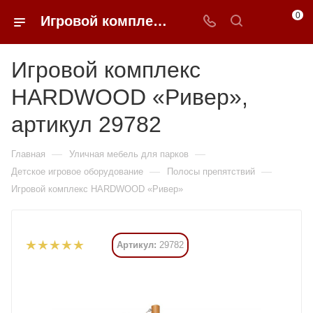
0
Игровой комплекс HARDWOOD «Ривер» купить в Москве от 691 425 ₽ - 0FFER
Игровой комплекс
HARDWOOD «Ривер»,
артикул 29782
—
—
Главная
Уличная мебель для парков
—
—
Детское игровое оборудование
Полосы препятствий
Игровой комплекс HARDWOOD «Ривер»
Артикул:
29782