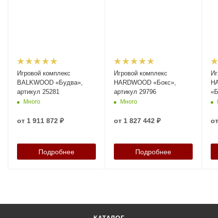
Игровой комплекс
Игровой комплекс
Иг
BALKWOOD «Будва»,
HARDWOOD «Бокс»,
H
артикул 25281
артикул 29796
«Б
25
Много
Много
от
1 911 872 ₽
от
1 827 442 ₽
о
Подробнее
Подробнее