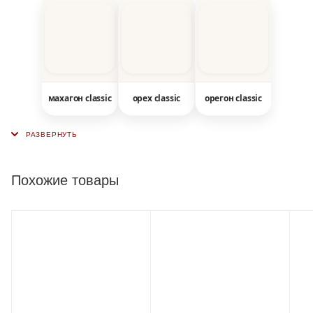
махагон classic
орех classic
орегон classic
Похожие товары