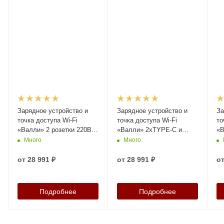
Зарядное устройство и
Зарядное устройство и
За
точка доступа Wi-Fi
точка доступа Wi-Fi
то
«Валли» 2 розетки 220В,
«Валли» 2xTYPE-C и
«В
артикул 26339
1x220V, артикул 26357
2x
Много
Много
от
28 991 ₽
от
28 991 ₽
о
Подробнее
Подробнее