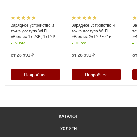
Зарядное устройство и
Зарядное устройство и
За
точка доступа Wi-Fi
точка доступа Wi-Fi
то
«Валли» 1xUSB, 1xTYPE-
«Валли» 2xTYPE-C и
«В
C, 1x220V, артикул 26348
1x220V, артикул 26357
ар
Много
Много
от
28 991 ₽
от
28 991 ₽
о
Подробнее
Подробнее
КАТАЛОГ
УСЛУГИ