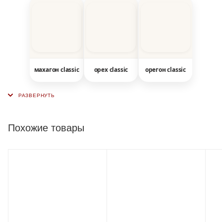
махагон classic
орех classic
орегон classic
Похожие товары