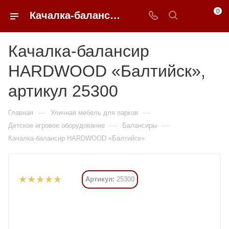
0
Качалка-балансир HARDWOOD «Балтийск» купить в Москве от 136 080 ₽ - 0FFER
Качалка-балансир
HARDWOOD «Балтийск»,
артикул 25300
—
—
Главная
Уличная мебель для парков
—
—
Детское игровое оборудование
Балансиры
Качалка-балансир HARDWOOD «Балтийск»
Артикул:
25300