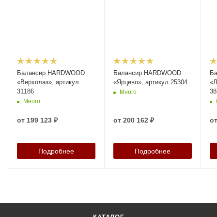
Балансир HARDWOOD
Балансир HARDWOOD
Б
«Верхолаз», артикул
«Ярцево», артикул 25304
«Л
31186
38
Много
Много
от
199 123 ₽
от
200 162 ₽
о
Подробнее
Подробнее