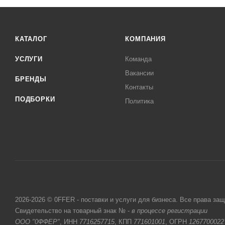
КАТАЛОГ
КОМПАНИЯ
УСЛУГИ
Команда
Вакансии
БРЕНДЫ
Контакты
ПОДБОРКИ
Политика
2026-2026 © 0FFER - поставки и услуги для бизнеса. Все права за
Свидетельство на товарный знак № -
в процессе регистрации
ООО "0ФФЕР"
, ИНН
7716257715
, КПП
771601001
, ОГРН
1267700022