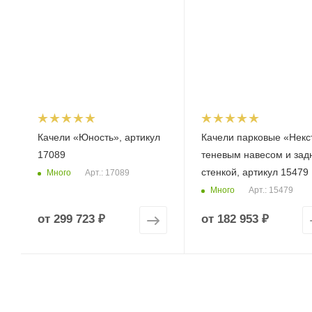
Качели «Юность», артикул
Качели парковые «Некс
17089
теневым навесом и зад
стенкой, артикул 15479
Много
Арт.: 17089
Много
Арт.: 15479
от
299 723 ₽
от
182 953 ₽