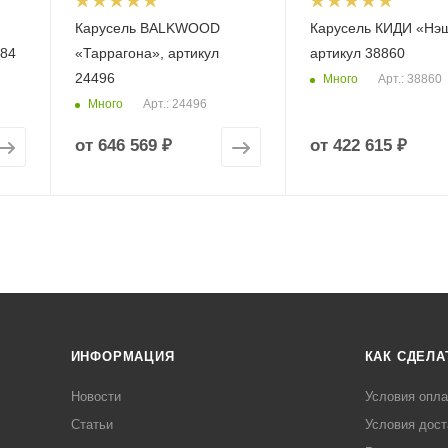
Карусель BALKWOOD
Карусель КИДИ «Нэ
484
«Таррагона», артикул
артикул 38860
24496
Много
Арт.: 38860
Много
Арт.: 24496
от
646 569 ₽
от
422 615 ₽
ИНФОРМАЦИЯ
КАК СДЕЛА
Новости
Условия опл
Статьи
Условия дост