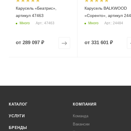
Карусель «Беатрис»,
Карусель BALKWOOD
артикул 47463
«Соренто», артикул 24
Много
Много
Арт.: 47463
Арт.: 24484
от
289 097 ₽
от
331 601 ₽
КАТАЛОГ
КОМПАНИЯ
УСЛУГИ
Команда
Вакансии
БРЕНДЫ