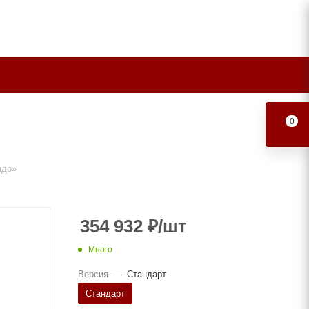
0
ндо»
354 932
₽
/шт
Много
Версия
—
Стандарт
Стандарт