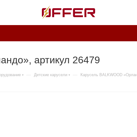
ндо», артикул 26479
—
—
борудование
Детские карусели
Карусель BALKWOOD «Орла