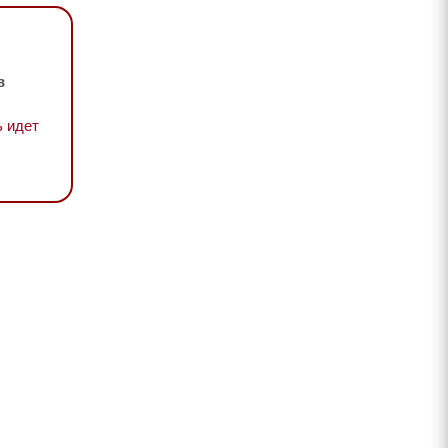
в
 идет