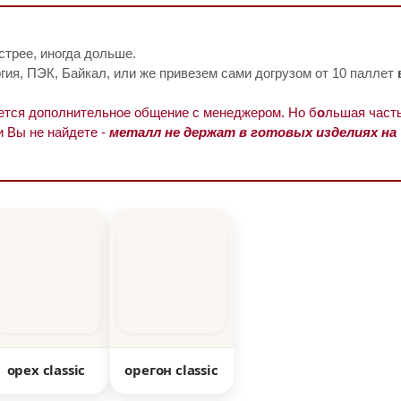
стрее, иногда дольше.
ия, ПЭК, Байкал, или же привезем сами догрузом от 10 паллет
уется дополнительное общение с менеджером. Но б
о
льшая часть
и Вы не найдете -
металл не держат в готовых изделиях на
орех classic
орегон classic