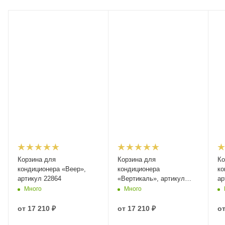
Корзина для
Корзина для
Ко
кондиционера «Веер»,
кондиционера
ко
артикул 22864
«Вертикаль», артикул
ар
22833
Много
Много
от
17 210 ₽
от
17 210 ₽
о