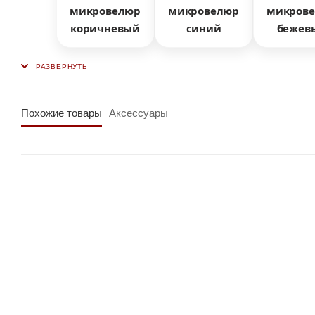
микровелюр
микровелюр
микров
коричневый
синий
бежев
Похожие товары
Аксессуары