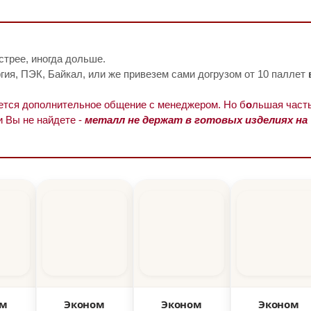
стрее, иногда дольше.
ия, ПЭК, Байкал, или же привезем сами догрузом от 10 паллет
уется дополнительное общение с менеджером. Но б
о
льшая часть
и Вы не найдете -
металл не держат в готовых изделиях на
ом
Эконом
Эконом
Эконом