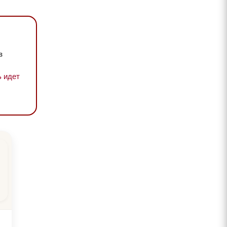
в
 идет