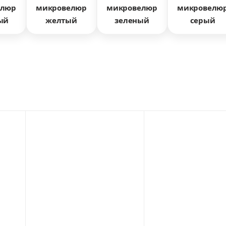
елюр
микровелюр
микровелюр
микровелю
ый
желтый
зеленый
серый