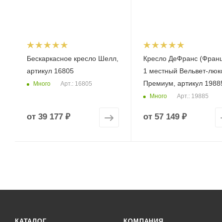
Бескаркасное кресло Шелл,
Кресло ДеФранс (Франц
артикул 16805
1 местный Вельвет-люк
Премиум, артикул 1988
Много
Арт.: 16805
Много
Арт.: 19885
от
39 177 ₽
от
57 149 ₽
КАТАЛОГ
КОМПАНИЯ