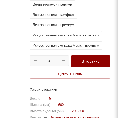
Вельвет-люкс - премиум
Денззо шенилл - комфорт
Денззо шенилл - премиум
Искусственная эко кожа Magic - комфорт
Искусственная эко кожа Magic - премиум
Китон микророгожка - комфорт
В корзину
Китон микророгожка - премиум
Купить в 1 клик
Ламбре велюр - комфорт
Ламбре велюр - премиум
Характеристики
Эконом микровелюр - комфорт
Вес, кг
—
5
Ширина (мм)
—
600
Эконом микровелюр - премиум
Высота сиденья (мм)
—
200;300
Версия
—
Эконом микровелюр - премиум