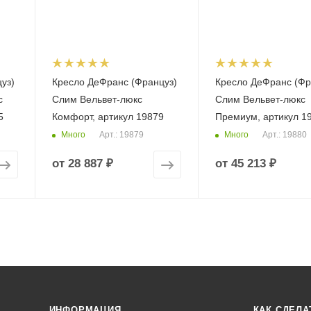
уз)
Кресло ДеФранс (Француз)
Кресло ДеФранс (Фр
с
Слим Вельвет-люкс
Слим Вельвет-люкс
5
Комфорт, артикул 19879
Премиум, артикул 1
Много
Много
Арт.: 19879
Арт.: 19880
от
28 887 ₽
от
45 213 ₽
ИНФОРМАЦИЯ
КАК СДЕЛА