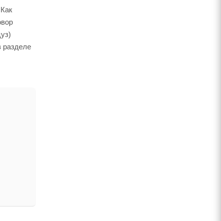
 Как
овор
уз)
в разделе