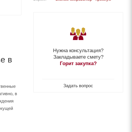
Нужна консультация?
Закладываете смету?
е в
Горит закупка?
Задать вопрос
ственные
тивно, в
рждения
екущей