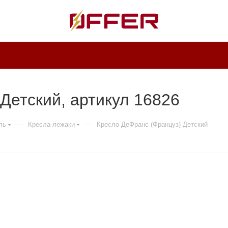
Детский, артикул 16826
—
—
ль
Кресла-лежаки
Кресло ДеФранс (Француз) Детский