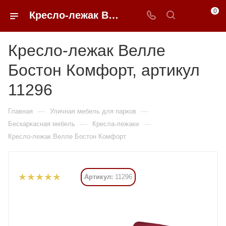
0
Кресло-лежак Велле Бостон Комфорт купить в Москве от 20 706 ₽ - 0FFER
Кресло-лежак Велле
Бостон Комфорт, артикул
11296
—
—
Главная
Уличная мебель для парков
—
—
Бескаркасная мебель
Кресла-лежаки
Кресло-лежак Велле Бостон Комфорт
Артикул:
11296