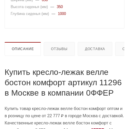
Высота сиденья (мм)
—
350
Глубина сиденья (мм)
—
1000
ОПИСАНИЕ
ОТЗЫВЫ
ДОСТАВКА
ОП
Купить кресло-лежак велле
бостон комфорт артикул 11296
в Москве в компании 0ФФЕР
Купить товар кресло-лежак велле бостон комфорт оптом и
в розницу по цене от 22 777 ₽ в городе Москва с доставкой.
Качественные кресло-лежак велле бостон комфорт с