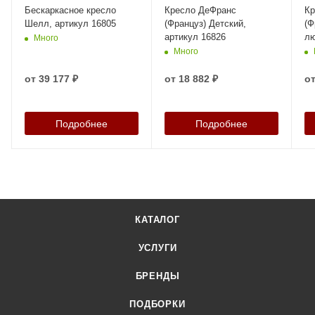
Бескаркасное кресло
Кресло ДеФранс
Кр
Шелл, артикул 16805
(Француз) Детский,
(Ф
артикул 16826
лю
Много
19
Много
от
39 177 ₽
от
18 882 ₽
о
Подробнее
Подробнее
КАТАЛОГ
УСЛУГИ
БРЕНДЫ
ПОДБОРКИ