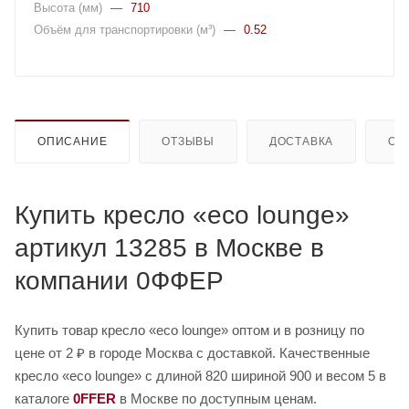
Высота (мм)
—
710
Объём для транспортировки (м³)
—
0.52
ОПИСАНИЕ
ОТЗЫВЫ
ДОСТАВКА
ОП
Купить кресло «eco lounge»
артикул 13285 в Москве в
компании 0ФФЕР
Купить товар кресло «eco lounge» оптом и в розницу по
цене от 2 ₽ в городе Москва с доставкой. Качественные
кресло «eco lounge» с длиной 820 шириной 900 и весом 5 в
каталоге
0FFER
в Москве по доступным ценам.