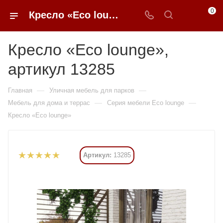
0
Кресло «Eco lounge» купить в Москве от 1 ₽ - 0FFER
Кресло «Eco lounge»,
артикул 13285
—
—
Главная
Уличная мебель для парков
—
—
Мебель для дома и террас
Серия мебели Eco lounge
Кресло «Eco lounge»
Артикул:
13285