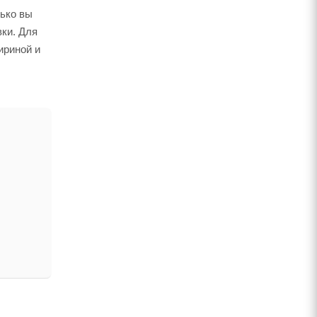
лько вы
вки. Для
ириной и