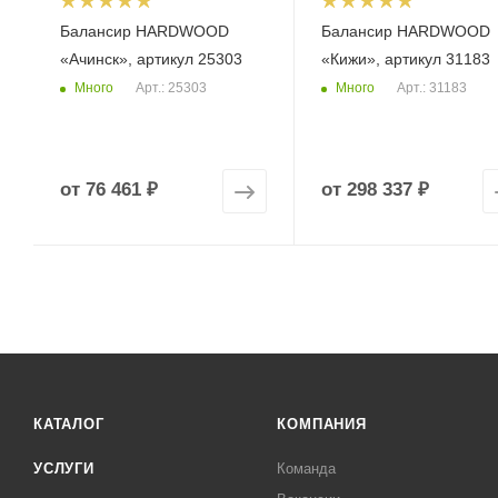
Балансир HARDWOOD
Балансир HARDWOOD
«Ачинск», артикул 25303
«Кижи», артикул 31183
Много
Много
Арт.: 25303
Арт.: 31183
от
76 461 ₽
от
298 337 ₽
КАТАЛОГ
КОМПАНИЯ
УСЛУГИ
Команда