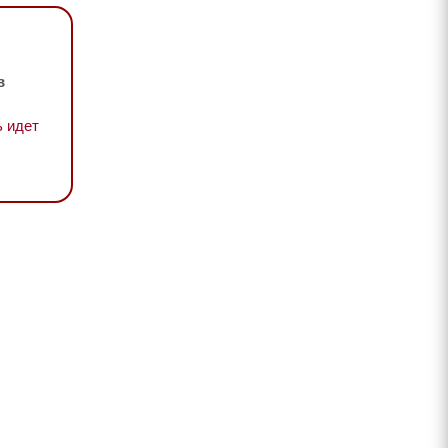
в
 идет