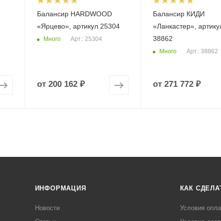
Балансир HARDWOOD
Балансир КИДИ
«Ярцево», артикул 25304
«Ланкастер», артику
38862
Много
Арт.: 25304
Много
Арт.: 38862
от
200 162 ₽
от
271 772 ₽
ИНФОРМАЦИЯ
КАК СДЕЛА
Новости
Условия опл