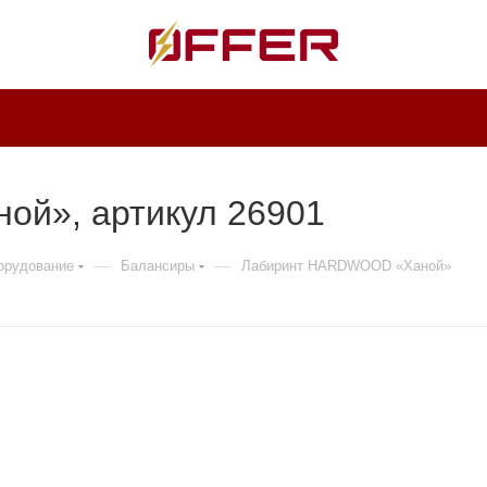
й», артикул 26901
—
—
борудование
Балансиры
Лабиринт HARDWOOD «Ханой»