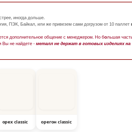
стрее, иногда дольше.
ия, ПЭК, Байкал, или же привезем сами догрузом от 10 паллет
уется дополнительное общение с менеджером. Но б
о
льшая часть
и Вы не найдете -
металл не держат в готовых изделиях на
орех classic
орегон classic