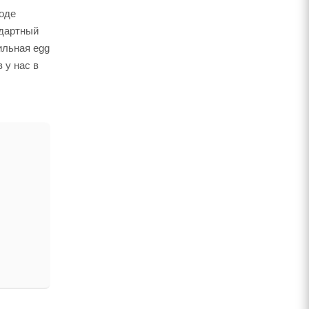
роде
ндартный
ильная egg
 у нас в