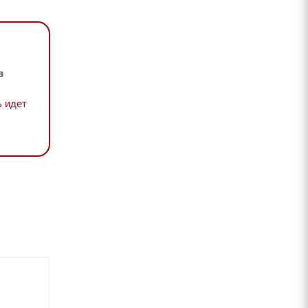
в
 идет