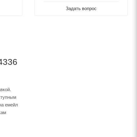
Задать вопрос
14336
вкой.
ступным
на емейл
кам