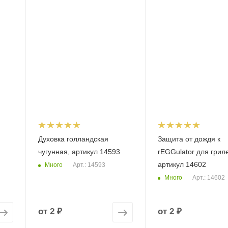
Духовка голландская
Защита от дождя к
чугунная, артикул 14593
rEGGulator для грил
артикул 14602
Много
Арт.: 14593
Много
Арт.: 14602
от
2 ₽
от
2 ₽