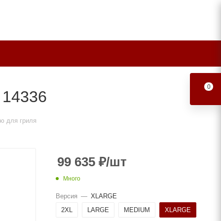
0
 14336
ю для гриля
99 635
₽
/шт
Много
Версия
—
XLARGE
2XL
LARGE
MEDIUM
XLARGE