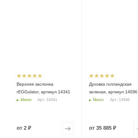
Верхняя заслонка
Духовка голландская
rEGGulator, артикул 14341
зеленая, артикул 14596
Много
Много
Арт.: 14341
Арт.: 14596
от
2 ₽
от
35 885 ₽