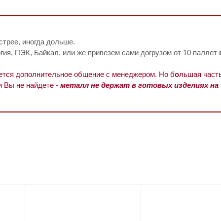
стрее, иногда дольше.
ия, ПЭК, Байкал, или же привезем сами догрузом от 10 паллет
уется дополнительное общение с менеджером. Но б
о
льшая часть
и Вы не найдете -
металл не держат в готовых изделиях на