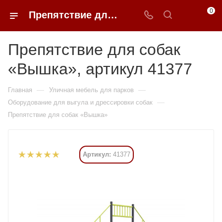
0
Препятствие для собак «Вышка» купить в Москве от 240 975 ₽ - 0FFER
Препятствие для собак
«Вышка», артикул 41377
—
—
Главная
Уличная мебель для парков
—
Оборудование для выгула и дрессировки собак
Препятствие для собак «Вышка»
Артикул:
41377