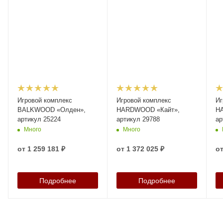
Игровой комплекс
Игровой комплекс
Иг
BALKWOOD «Олден»,
HARDWOOD «Кайт»,
H
артикул 25224
артикул 29788
ар
Много
Много
от
1 259 181 ₽
от
1 372 025 ₽
о
Подробнее
Подробнее