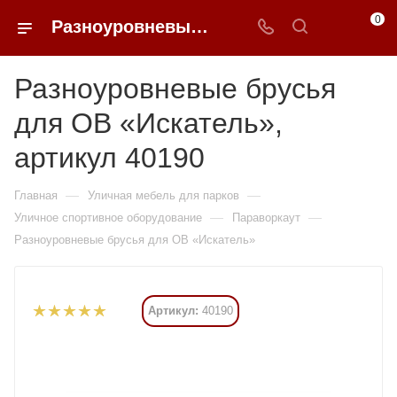
0
Разноуровневые брусья для ОВ «Искатель» купить в Москве от 63 630 ₽ - 0FFER
Разноуровневые брусья
для ОВ «Искатель»,
артикул 40190
—
—
Главная
Уличная мебель для парков
—
—
Уличное спортивное оборудование
Параворкаут
Разноуровневые брусья для ОВ «Искатель»
Артикул:
40190