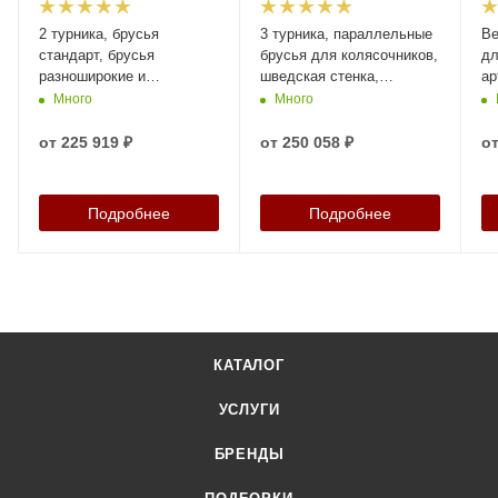
2 турника, брусья
3 турника, параллельные
Ве
стандарт, брусья
брусья для колясочников,
дл
разноширокие и
шведская стенка,
ар
вертикальные поручни
перекладина для
Много
Много
для ОВ «Исполин»,
отжиманий и
артикул 40200
вертикальные поручни
от
225 919 ₽
от
250 058 ₽
о
для ОВ «Титан», артикул
40199
Подробнее
Подробнее
КАТАЛОГ
УСЛУГИ
БРЕНДЫ