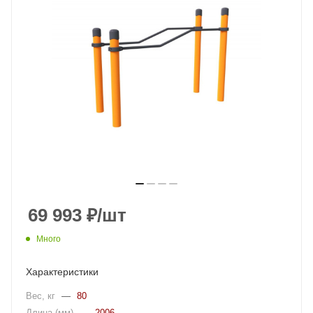
69 993
₽
/шт
Много
Характеристики
Вес, кг
—
80
Длина (мм)
—
2006