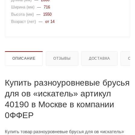
Ширина (мм)
—
716
Высота (мм)
—
1550
Возраст (лет)
—
от 14
ОПИСАНИЕ
ОТЗЫВЫ
ДОСТАВКА
ОП
Купить разноуровневые брусья
для ов «искатель» артикул
40190 в Москве в компании
0ФФЕР
Купить товар разноуровневые брусья для ов «искатель»