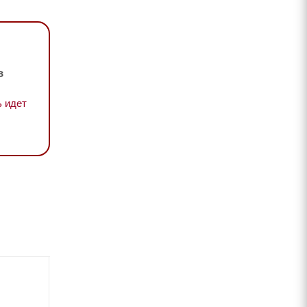
в
 идет