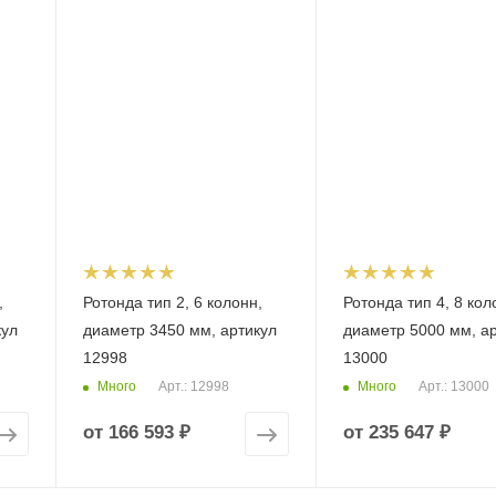
,
Ротонда тип 2, 6 колонн,
Ротонда тип 4, 8 кол
кул
диаметр 3450 мм, артикул
диаметр 5000 мм, а
12998
13000
Много
Много
Арт.: 12998
Арт.: 13000
от
166 593 ₽
от
235 647 ₽