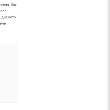
осква. Как
овор
, диаметр
деле