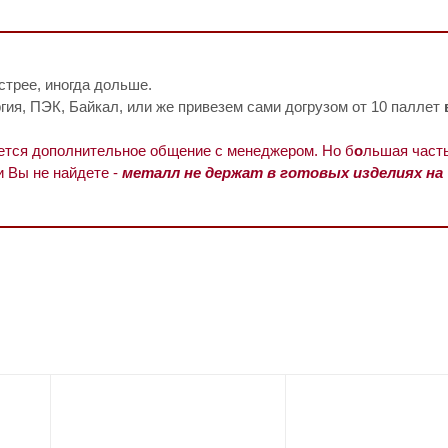
стрее, иногда дольше.
ия, ПЭК, Байкал, или же привезем сами догрузом от 10 паллет
уется дополнительное общение с менеджером. Но б
о
льшая часть
и Вы не найдете -
металл не держат в готовых изделиях на