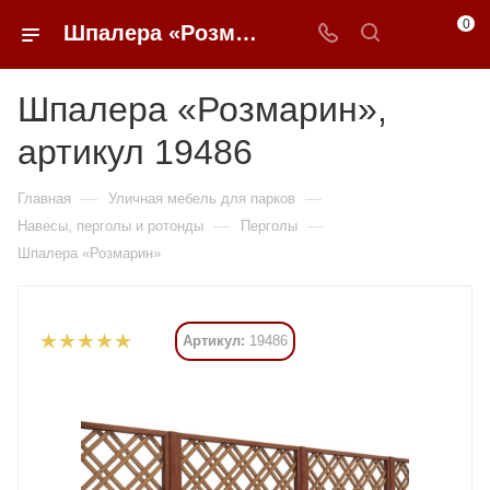
0
Шпалера «Розмарин» купить в Москве от 5 605 ₽ - 0FFER
Шпалера «Розмарин»,
артикул 19486
—
—
Главная
Уличная мебель для парков
—
—
Навесы, перголы и ротонды
Перголы
Шпалера «Розмарин»
Артикул:
19486