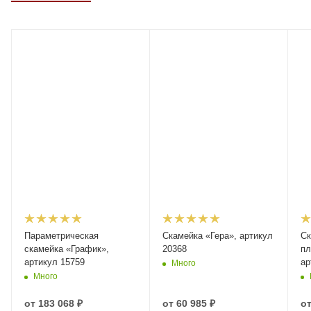
Параметрическая
Скамейка «Гера», артикул
Ск
скамейка «График»,
20368
пл
артикул 15759
ар
Много
Много
от
183 068 ₽
от
60 985 ₽
о