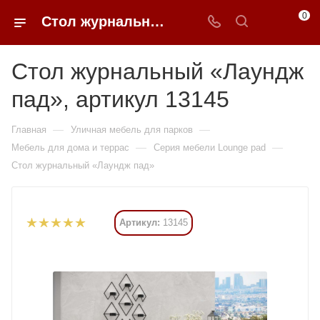
0
Стол журнальный «Лаундж пад» купить в Москве от 1 ₽ - 0FFER
Стол журнальный «Лаундж
пад», артикул 13145
—
—
Главная
Уличная мебель для парков
—
—
Мебель для дома и террас
Серия мебели Lounge pad
Стол журнальный «Лаундж пад»
Артикул:
13145