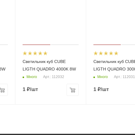
Светильник куб CUBE
Светильник куб CUB
 8W
LIGTH QUADRO 4000K 8W
LIGTH QUADRO 300
Много
Много
Арт.: 112032
Арт.: 112031
1
₽
/шт
1
₽
/шт