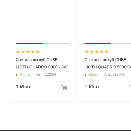
Светильник куб CUBE
Светильник куб CUBE
LIGTH QUADRO 6000K 8W
LIGTH QUADRO 5000K
Много
Много
Арт.: 112034
Арт.: 112033
1
₽
/шт
1
₽
/шт