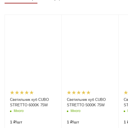
Светильник куб CUBO
Светильник куб CUBO
Св
STRETTO 6000K 75W
STRETTO 5000K 75W
S
Много
Много
1
₽
/шт
1
₽
/шт
1