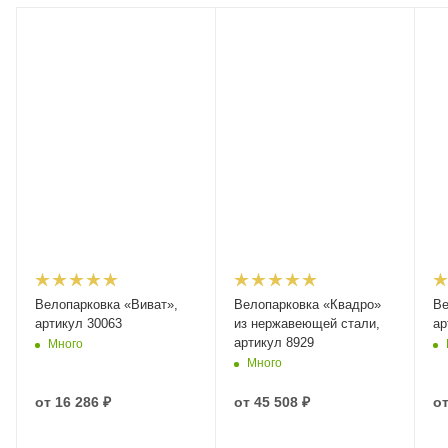
Велопарковка «Виват»,
Велопарковка «Квадро»
Ве
артикул 30063
из нержавеющей стали,
ар
артикул 8929
Много
Много
от
16 286 ₽
от
45 508 ₽
о