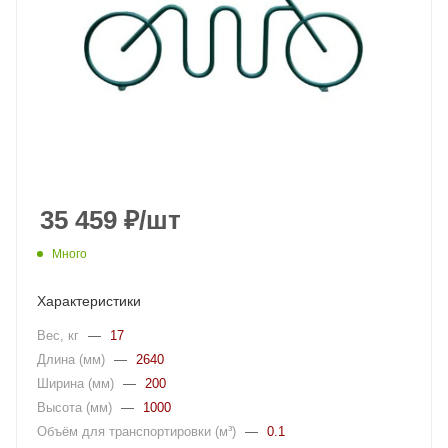
35 459
₽
/шт
Много
Характеристики
Вес, кг
—
17
Длина (мм)
—
2640
Ширина (мм)
—
200
Высота (мм)
—
1000
Объём для транспортировки (м³)
—
0.1