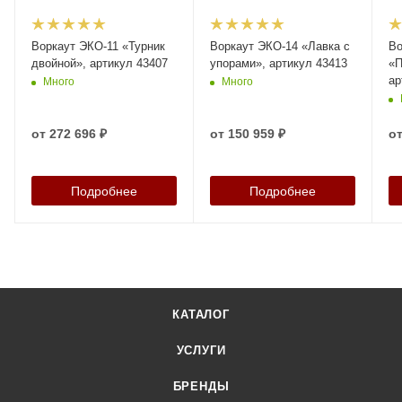
Воркаут ЭКО-11 «Турник
Воркаут ЭКО-14 «Лавка с
Во
двойной», артикул 43407
упорами», артикул 43413
«П
ар
Много
Много
от
272 696 ₽
от
150 959 ₽
о
Подробнее
Подробнее
КАТАЛОГ
УСЛУГИ
БРЕНДЫ