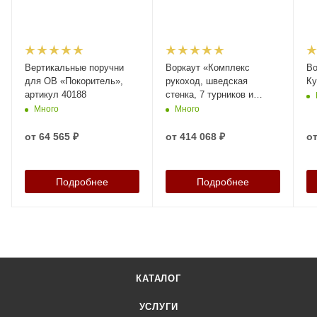
Вертикальные поручни
Воркаут «Комплекс
Во
для ОВ «Покоритель»,
рукоход, шведская
Ку
артикул 40188
стенка, 7 турников и
наклонная скамья Герой»,
Много
Много
артикул 40157
от
64 565 ₽
от
414 068 ₽
о
Подробнее
Подробнее
КАТАЛОГ
УСЛУГИ