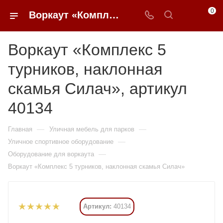
0
Воркаут «Комплекс 5 турников, наклонная скамья Силач» купить в Москве от 176 295 ₽ - 0FFER
Воркаут «Комплекс 5
турников, наклонная
скамья Силач», артикул
40134
—
—
Главная
Уличная мебель для парков
—
Уличное спортивное оборудование
—
Оборудование для воркаута
Воркаут «Комплекс 5 турников, наклонная скамья Силач»
Артикул:
40134