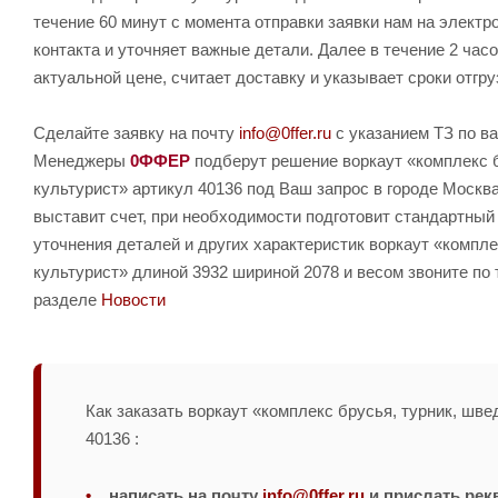
течение 60 минут с момента отправки заявки нам на элект
контакта и уточняет важные детали. Далее в течение 2 час
актуальной цене, считает доставку и указывает сроки отгру
Сделайте заявку на почту
info@0ffer.ru
с указанием ТЗ по ва
Менеджеры
0ФФЕР
подберут решение воркаут «комплекс б
культурист» артикул 40136 под Ваш запрос в городе Москва
выставит счет, при необходимости подготовит стандартный
уточнения деталей и других характеристик воркаут «компле
культурист» длиной 3932 шириной 2078 и весом звоните п
разделе
Новости
Как заказать воркаут «комплекс брусья, турник, шве
40136 :
написать на почту
info@0ffer.ru
и прислать рек