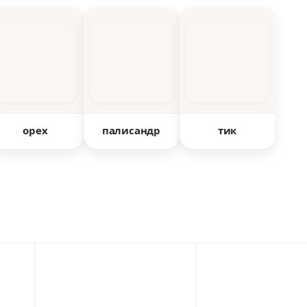
орех
палисандр
тик