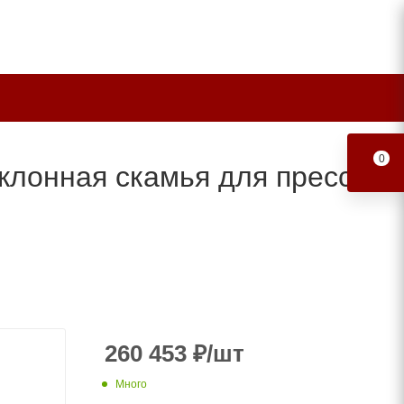
0
аклонная скамья для пресса
260 453
₽
/шт
Много