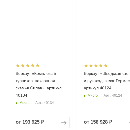
Воркаут «Комплекс 5
Воркаут «Шведская сте
турников, наклонная
и рукоход зигзаг Гермес
скамья Силач», артикул
артикул 40124
40134
Много
Арт.: 40124
Много
Арт.: 40134
от
193 925 ₽
от
158 928 ₽