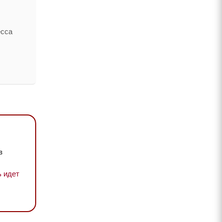
есса
в
 идет