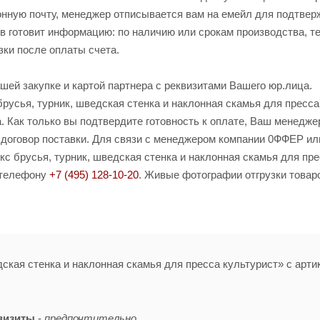
ронную почту, менеджер отписывается вам на емейл для подтве
ов готовит информацию: по наличию или срокам производства, т
зки после оплаты счета.
шей закупке и картой партнера с реквизитами Вашего юр.лица.
русья, турник, шведская стенка и наклонная скамья для пресса
. Как только вы подтвердите готовность к оплате, Ваш менедже
 договор поставки. Для связи с менеджером компании 0ФФЕР ил
кс брусья, турник, шведская стенка и наклонная скамья для пр
о телефону
+7 (495) 128-10-20
. Живые фотографии отгрузки товаро
дская стенка и наклонная скамья для пресса культурист» с арт
визиты
-
предпочтительно