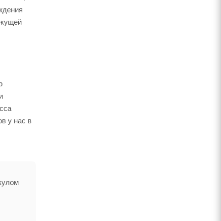
рждения
екущей
р
и
есса
в у нас в
икулом