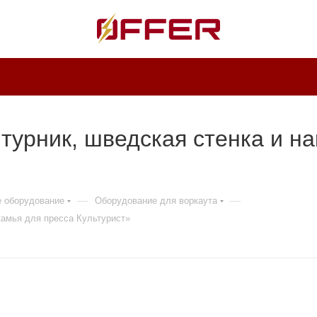
 турник, шведская стенка и н
—
—
е оборудование
Оборудование для воркаута
камья для пресса Культурист»