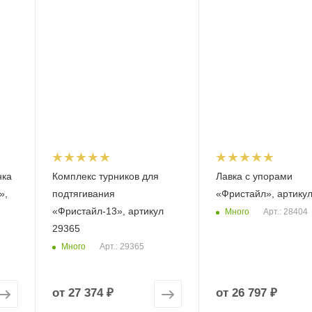
нка
Комплекс турников для
Лавка с упорами
»,
подтягивания
«Фристайл», артику
«Фристайл-13», артикул
Много
Арт.: 28404
29365
Много
Арт.: 29365
от
27 374 ₽
от
26 797 ₽