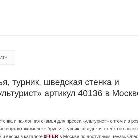
АТА
я, турник, шведская стенка и
ультурист» артикул 40136 в Москв
стенка и наклонная скамья для пресса культурист» оптом и в ро
ные воркаут «комплекс брусья, турник, шведская стенка и накло
8 и весом в каталоге
0FFER
в Москве по доступным ценам. Опер