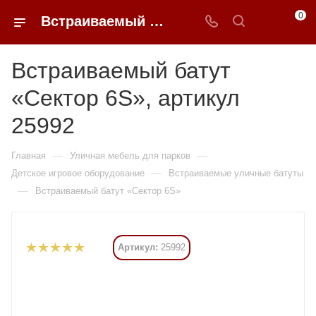
0
Встраиваемый батут «Сектор 6S» купить в Москве от 483 420 ₽ - 0FFER
Встраиваемый батут
«Сектор 6S», артикул
25992
—
—
Главная
Уличная мебель для парков
—
Детское игровое оборудование
Встраиваемые уличные батуты
—
Встраиваемый батут «Сектор 6S»
Артикул:
25992