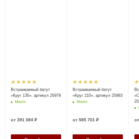
Встраиваемый батут
Встраиваемый батут
Вс
«Круг 135», артикул 25979
«Круг 210», артикул 25983
«С
25
Много
Много
от
391 084 ₽
от
585 701 ₽
о