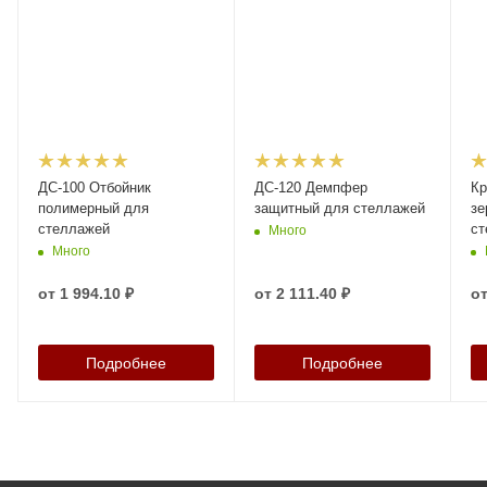
ДС-100 Отбойник
ДС-120 Демпфер
Кр
полимерный для
защитный для стеллажей
зе
стеллажей
ст
Много
Много
от
1 994.10 ₽
от
2 111.40 ₽
о
Подробнее
Подробнее