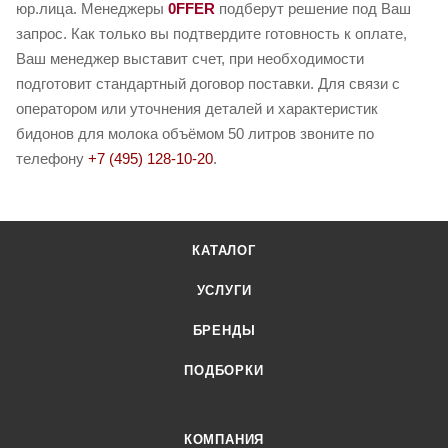
юр.лица. Менеджеры
0FFER
подберут решение под Ваш
запрос. Как только вы подтвердите готовность к оплате,
Ваш менеджер выставит счет, при необходимости
подготовит стандартный договор поставки. Для связи с
оператором или уточнения деталей и характеристик
бидонов для молока объёмом 50 литров звоните по
телефону
+7 (495) 128-10-20
.
КАТАЛОГ
УСЛУГИ
БРЕНДЫ
ПОДБОРКИ
КОМПАНИЯ